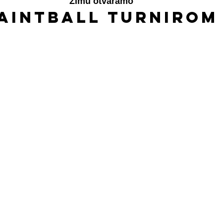
Zimu otvaramo
aintball turnirom