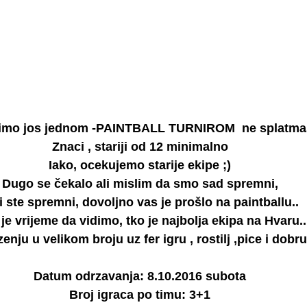
imo jos jednom -PAINTBALL TURNIROM  ne splatmas
Znaci , stariji od 
12 minimalno
Iako, ocekujemo 
starije ekipe 
;)
Dugo se čekalo ali mislim da smo sad spremni,
vi ste spremni, dovoljno vas je prošlo na paintballu..
 je vrijeme da vidimo, 
tko je najbolja ekipa na Hvaru.
.
nju u velikom broju uz fer igru , rostilj ,pice i dobr
Datum odrzavanja: 8.10.2016 subota
Broj igraca po timu: 3+1