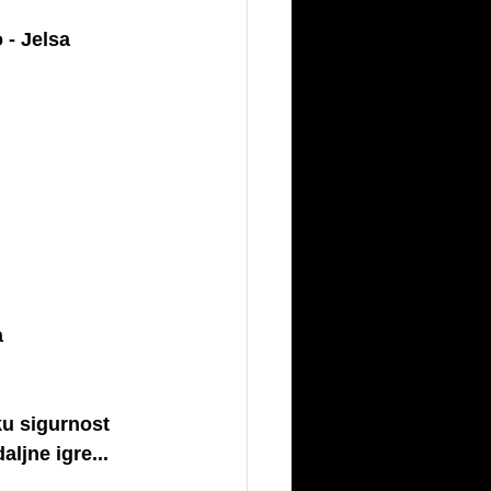
 - Jelsa
a
ku sigurnost
aljne igre...