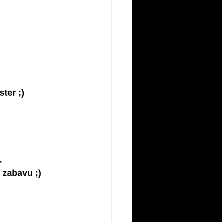
ter ;)
.
u zabavu ;)