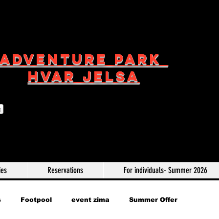
ADVENTURE PARK
HVAR JELSA
t
ies
Reservations
For individuals- Summer 2026
s
Footpool
event zima
Summer Offer