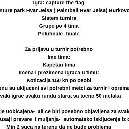
Igra: capture the flag
ture park Hvar Jelsa ( Paintball Hvar Jelsa) Burkovo
Sistem turnira
Grupe po 4 tima
Polufinale- finale
Za prijavu u turnir potrebno
Ime tima:
Kapetan tima
Imena i prezimena igraca u timu:
Kotizacija 150 kn po osobi
enu su ukljuceni svi potrebni metci za turnir i oprem
vaki igrac svaku rundu starta sa tocno 50 metaka
je uobicajena-  ali ce biti posebno objavljena za sva
saji prevare  i muljanja-  automatsko iskljucenje iz d
Min 2 suca na terenu da ne bude problema