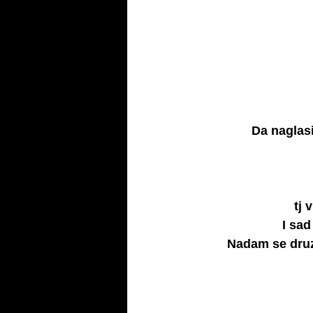
Da naglas
tj 
I sad
Nadam se druze