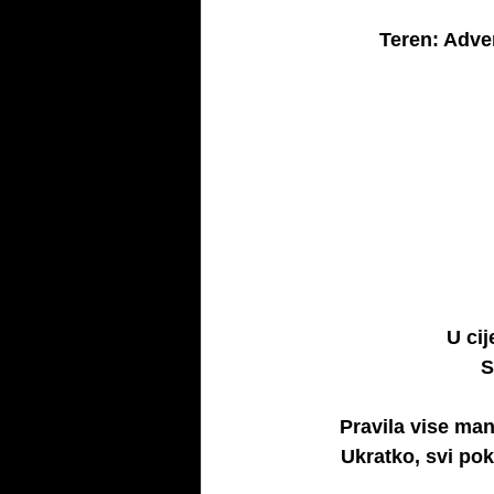
Teren: Adven
U cij
S
Pravila vise man
Ukratko, svi poku