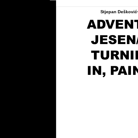
Stjepan Dešković
ADVEN
JESEN/
TURNIR
IN, PA