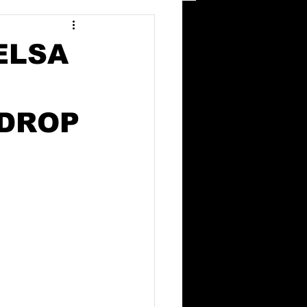
ELSA
 DROP